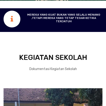
JIKA NASEHAT YANG BAIK TIDAK MEMBERIKAN
PENGARUH BAGI PERUBAHAN SESEORANG,MAKA
KETAHUILAH BAHWA HATINYA ITU KOSONG.
KEGIATAN SEKOLAH
Dokumentasi Kegiatan Sekolah